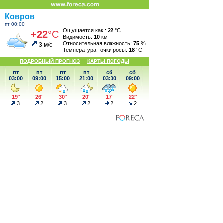
Ковров
пт 00:00
Ощущается как :
22
°С
+22
°С
Видимость:
10
км
Относительная влажность:
75
%
3 м/с
Температура точки росы:
18
°С
ПОДРОБНЫЙ ПРОГНОЗ
КАРТЫ ПОГОДЫ
пт
пт
пт
пт
сб
сб
03:00
09:00
15:00
21:00
03:00
09:00
19°
26°
30°
20°
17°
22°
3
2
3
2
2
2