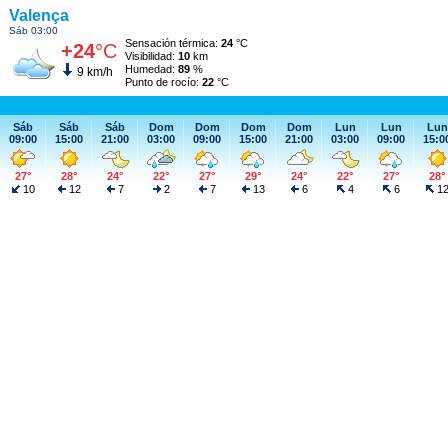
Valença
Sáb 03:00
Sensación térmica:
24
°C
+24
°C
Visibilidad:
10
km
Humedad:
89
%
9 km/h
Punto de rocío:
22
°C
Sáb
Sáb
Sáb
Dom
Dom
Dom
Dom
Lun
Lun
Lun
09:00
15:00
21:00
03:00
09:00
15:00
21:00
03:00
09:00
15:0
27°
28°
24°
22°
27°
29°
24°
22°
27°
28°
10
12
7
2
7
13
6
4
6
1