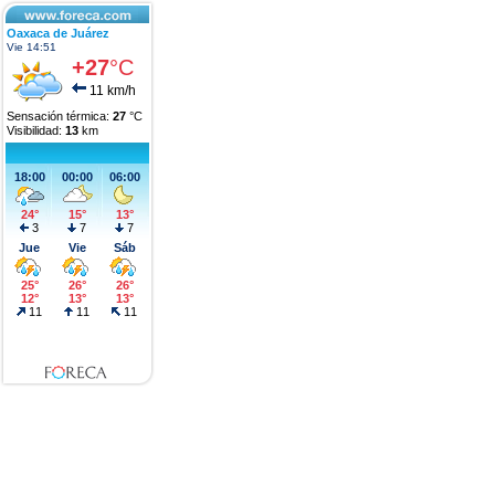
Oaxaca de Juárez
Vie 14:51
+27
°C
11 km/h
Sensación térmica:
27
°C
Visibilidad:
13
km
18:00
00:00
06:00
24°
15°
13°
3
7
7
Jue
Vie
Sáb
25°
26°
26°
12°
13°
13°
11
11
11