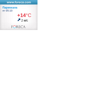
Париккала
пт 05:10
+14
°С
2 м/с