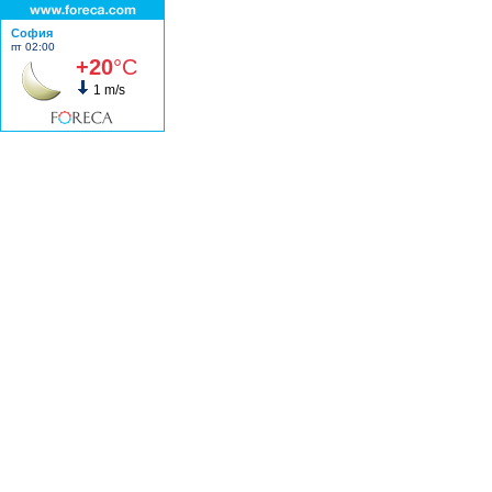
София
пт 02:00
+20
°C
1 m/s