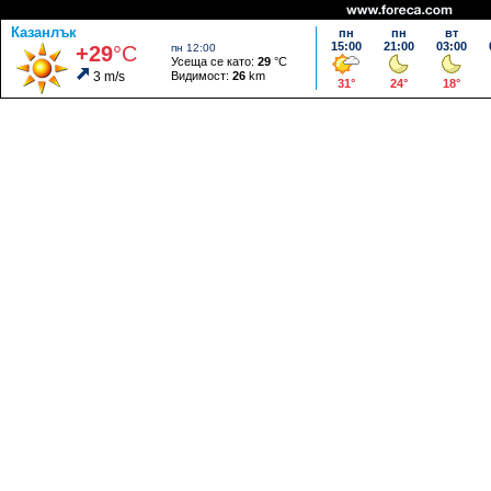
Казанлък
пн
пн
вт
15:00
21:00
03:00
+29
°C
пн 12:00
Усеща се като:
29
°C
3 m/s
Видимост:
26
km
31°
24°
18°