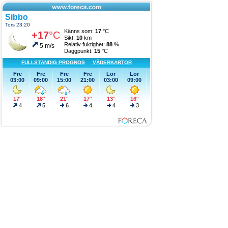
Sibbo
Tors 23:20
Känns som:
17
°C
+17
°C
Sikt:
10
km
Relativ fuktighet:
88
%
5 m/s
Daggpunkt:
15
°C
FULLSTÄNDIG PROGNOS
VÄDERKARTOR
Fre
Fre
Fre
Fre
Lör
Lör
03:00
09:00
15:00
21:00
03:00
09:00
17°
18°
21°
17°
13°
16°
4
5
6
4
4
3