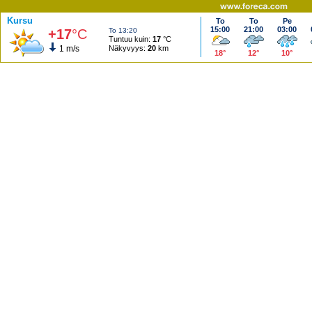
Kursu
To
To
Pe
15:00
21:00
03:00
+17
°C
To 13:20
Tuntuu kuin:
17
°C
1 m/s
Näkyvyys:
20
km
18°
12°
10°