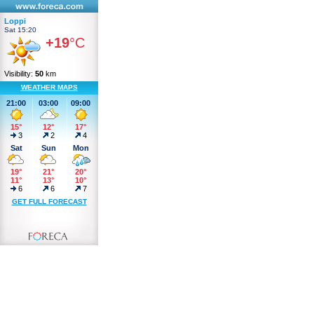
Loppi
Sat 15:20
+19
°C
Visibility:
50
km
WEATHER MAPS
21:00
03:00
09:00
15°
12°
17°
3
2
4
Sat
Sun
Mon
19°
21°
20°
11°
13°
10°
6
6
7
GET FULL FORECAST