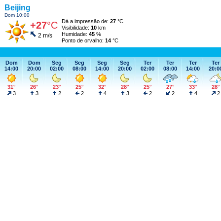
Beijing
Dom 10:00
Dá a impressão de:
27
°C
+27
°C
Visibilidade:
10
km
Humidade:
45
%
2 m/s
Ponto de orvalho:
14
°C
Dom
Dom
Seg
Seg
Seg
Seg
Ter
Ter
Ter
Ter
14:00
20:00
02:00
08:00
14:00
20:00
02:00
08:00
14:00
20:0
31°
26°
23°
25°
32°
28°
25°
27°
33°
28°
3
3
2
2
4
3
2
2
4
2