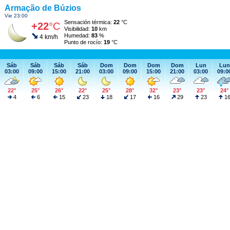
Armação de Búzios
Vie 23:00
Sensación térmica:
22
°C
+22
°C
Visibilidad:
10
km
Humedad:
83
%
4 km/h
Punto de rocío:
19
°C
Sáb
Sáb
Sáb
Sáb
Dom
Dom
Dom
Dom
Lun
Lun
03:00
09:00
15:00
21:00
03:00
09:00
15:00
21:00
03:00
09:0
22°
25°
26°
22°
25°
28°
32°
23°
23°
24°
4
6
15
23
18
17
16
29
23
1