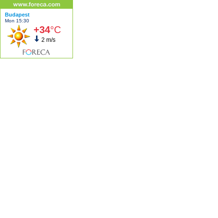
Budapest
Mon 15:30
+34
°C
2 m/s