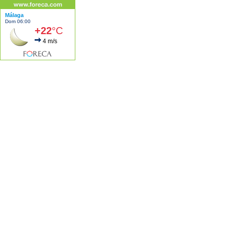
Málaga
Dom 06:00
+22
°C
4 m/s