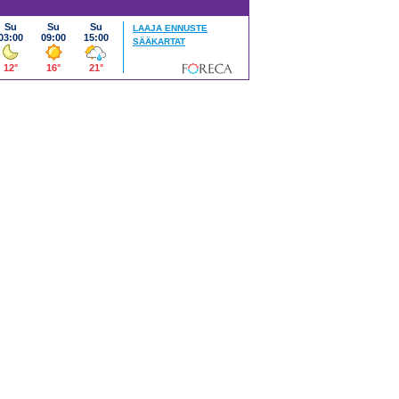
Su
Su
Su
LAAJA ENNUSTE
03:00
09:00
15:00
SÄÄKARTAT
12°
16°
21°