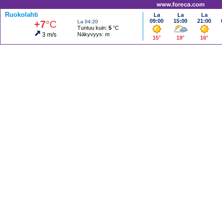
Ruokolahti
La
La
La
09:00
15:00
21:00
+7
°C
La 04:20
Tuntuu kuin:
5
°C
3 m/s
Näkyvyys:
m
15°
19°
16°