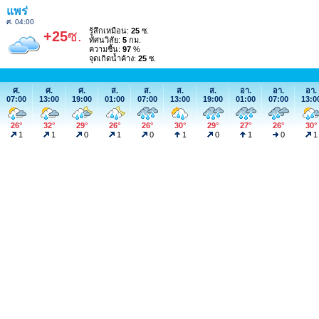
แพร่
ศ. 04:00
รู้สึกเหมือน:
25
ซ.
+25
ซ.
ทัศนวิสัย:
5
กม.
ความชื้น:
97
%
จุดเกิดน้ำค้าง:
25
ซ.
ศ.
ศ.
ศ.
ส.
ส.
ส.
ส.
อา.
อา.
อา.
07:00
13:00
19:00
01:00
07:00
13:00
19:00
01:00
07:00
13:0
26°
32°
29°
26°
26°
30°
29°
27°
26°
30°
1
1
0
1
0
1
0
1
0
1