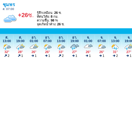
ชุมพร
ส. 07:00
รู้สึกเหมือน:
26
ซ.
+26
ซ.
ทัศนวิสัย:
8
กม.
ความชื้น:
98
%
จุดเกิดน้ำค้าง:
26
ซ.
ส.
ส.
อา.
อา.
อา.
อา.
จ.
จ.
จ.
จ.
13:00
19:00
01:00
07:00
13:00
19:00
01:00
07:00
13:00
19:0
32°
28°
26°
26°
33°
27°
26°
26°
31°
27°
2
1
1
1
2
1
1
1
2
1