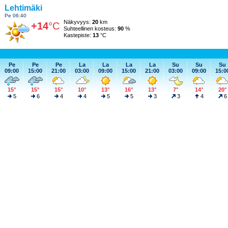
Lehtimäki
Pe 06:40
Näkyvyys:
20
km
+14
°C
Suhteellinen kosteus:
90
%
Kastepiste:
13
°C
Pe
Pe
Pe
La
La
La
La
Su
Su
Su
09:00
15:00
21:00
03:00
09:00
15:00
21:00
03:00
09:00
15:0
15°
15°
15°
10°
13°
16°
13°
7°
14°
20°
5
6
4
4
5
5
3
3
4
6